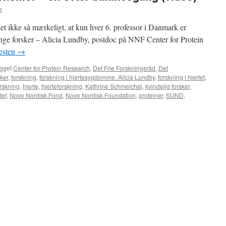
e
t ikke så mærkeligt, at kun hver 6. professor i Danmark er
ge forsker – Alicia Lundby, postdoc på NNF Center for Protein
esten
→
gget
Center for Protein Research
,
Det Frie Forskningsråd
,
Det
sker
,
forskning
,
forskning i hjertesygdomme. Alicia Lundby
,
forskning i hjertet
,
rskning
,
hjerte
,
hjerteforskning
,
Kathrine Schmeichel
,
kvindelig forsker
,
tet
,
Novo Nordisk Fond
,
Novo Nordisk Foundation
,
proteiner
,
SUND
,