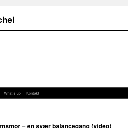
chel
What’s up
Kontakt
ørnsmor – en svær balancegang (video)