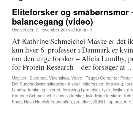
Eliteforsker og småbørnsmor 
balancegang (video)
Udgivet den
7. november 2014
af
Kathrine
Af Kathrine Schmeichel Måske er det ik
kun hver 6. professor i Danmark er kvi
om den unge forsker – Alicia Lundby, 
for Protein Research – der forsøger at
Udgivet i
Sundhed
,
Videnskab
,
Video
|
Tagget
Center for Prote
Det Sundhedsvidenskabelige Institut
,
eliteforsker
,
forskning
,
fors
Lundby
,
forskning i hjertet
,
forskning i proteiner
,
fysik
,
fysiker
,
gr
Kathrine Schmeichel
,
kvindelig forsker
,
kvindelige forskere
,
Købe
Fond
,
Novo Nordisk Foundation
,
proteiner
,
SUND
,
topforsker
,
Y