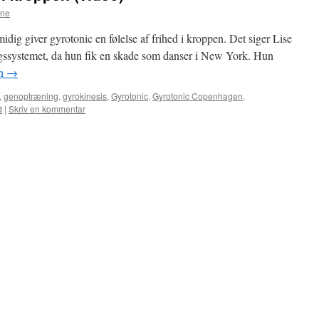
ine
dig giver gyrotonic en følelse af frihed i kroppen. Det siger Lise
gssystemet, da hun fik en skade som danser i New York. Hun
en
→
,
genoptræning
,
gyrokinesis
,
Gyrotonic
,
Gyrotonic Copenhagen
,
d
|
Skriv en kommentar