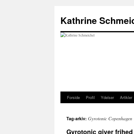
Hop
til
Kathrine Schmei
indhold
Forside
Profil
Ydelser
Artikler
Gyrotonic Copenhagen
Tag-arkiv:
Gyrotonic giver frihed