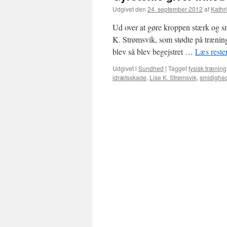
Udgivet den
24. september 2012
af
Kathr
Ud over at gøre kroppen stærk og smi
K. Strømsvik, som stødte på trænin
blev så blev begejstret …
Læs rest
Udgivet i
Sundhed
|
Tagget
fysisk træning
idrætsskade
,
Lise K. Strømsvik
,
smidighe