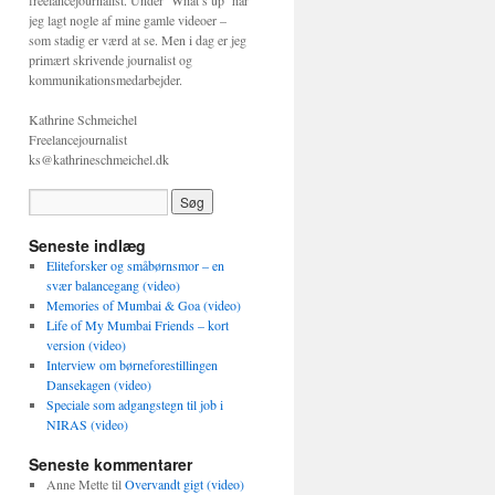
freelancejournalist. Under ‘What’s up’ har
jeg lagt nogle af mine gamle videoer –
som stadig er værd at se. Men i dag er jeg
primært skrivende journalist og
kommunikationsmedarbejder.
Kathrine Schmeichel
Freelancejournalist
ks@kathrineschmeichel.dk
Seneste indlæg
Eliteforsker og småbørnsmor – en
svær balancegang (video)
Memories of Mumbai & Goa (video)
Life of My Mumbai Friends – kort
version (video)
Interview om børneforestillingen
Dansekagen (video)
Speciale som adgangstegn til job i
NIRAS (video)
Seneste kommentarer
Anne Mette
til
Overvandt gigt (video)