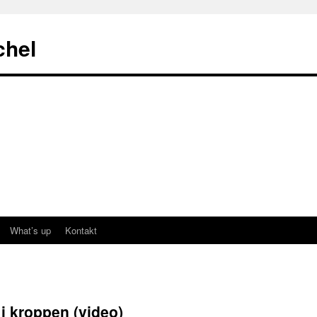
chel
What’s up
Kontakt
 i kroppen (video)