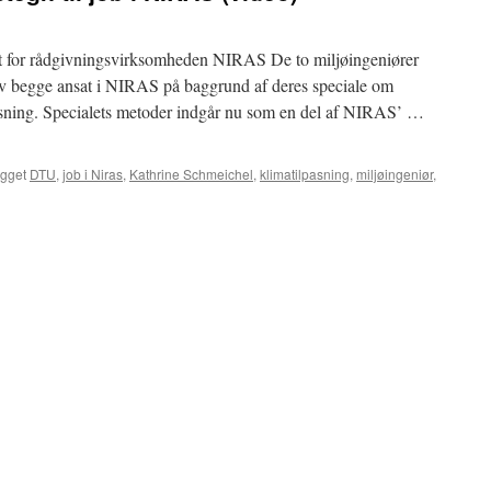
et for rådgivningsvirksomheden NIRAS De to miljøingeniører
 begge ansat i NIRAS på baggrund af deres speciale om
pasning. Specialets metoder indgår nu som en del af NIRAS’ …
gget
DTU
,
job i Niras
,
Kathrine Schmeichel
,
klimatilpasning
,
miljøingeniør
,