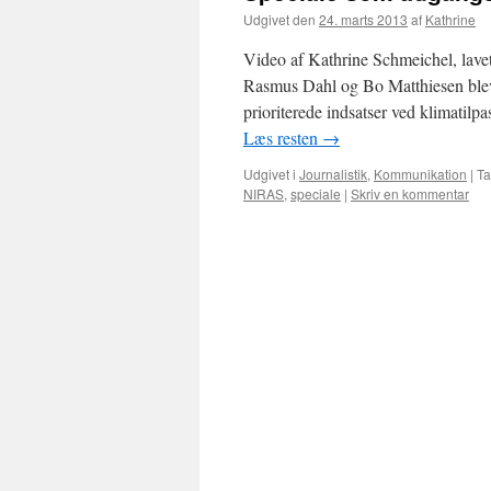
Udgivet den
24. marts 2013
af
Kathrine
Video af Kathrine Schmeichel, lav
Rasmus Dahl og Bo Matthiesen blev
prioriterede indsatser ved klimatil
Læs resten
→
Udgivet i
Journalistik
,
Kommunikation
|
Ta
NIRAS
,
speciale
|
Skriv en kommentar