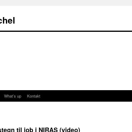
chel
What’s up
Kontakt
egn til job i NIRAS (video)