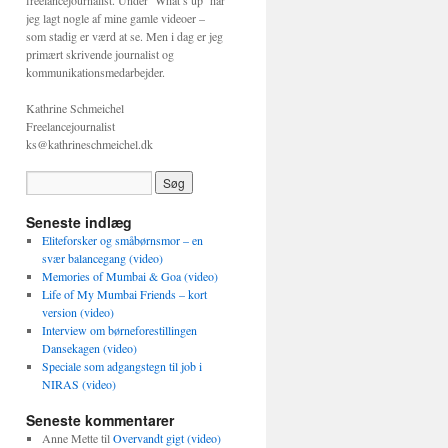
freelancejournalist. Under ‘What’s up’ har
jeg lagt nogle af mine gamle videoer –
som stadig er værd at se. Men i dag er jeg
primært skrivende journalist og
kommunikationsmedarbejder.
Kathrine Schmeichel
Freelancejournalist
ks@kathrineschmeichel.dk
Seneste indlæg
Eliteforsker og småbørnsmor – en
svær balancegang (video)
Memories of Mumbai & Goa (video)
Life of My Mumbai Friends – kort
version (video)
Interview om børneforestillingen
Dansekagen (video)
Speciale som adgangstegn til job i
NIRAS (video)
Seneste kommentarer
Anne Mette
til
Overvandt gigt (video)