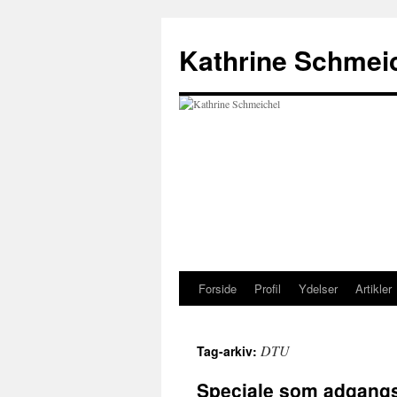
Hop
til
Kathrine Schmei
indhold
Forside
Profil
Ydelser
Artikler
DTU
Tag-arkiv:
Speciale som adgangst