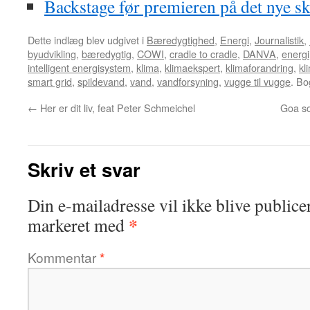
Backstage før premieren på det nye s
Dette indlæg blev udgivet i
Bæredygtighed
,
Energi
,
Journalistik
,
byudvikling
,
bæredygtig
,
COWI
,
cradle to cradle
,
DANVA
,
energi
intelligent energisystem
,
klima
,
klimaekspert
,
klimaforandring
,
kl
smart grid
,
spildevand
,
vand
,
vandforsyning
,
vugge til vugge
. B
←
Her er dit liv, feat Peter Schmeichel
Goa so
Skriv et svar
Din e-mailadresse vil ikke blive publicer
*
markeret med
Kommentar
*