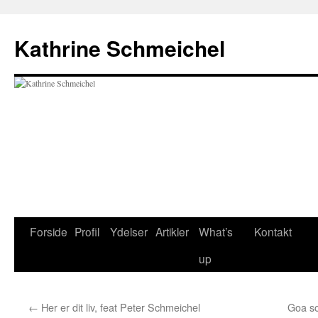
Hop
til
Kathrine Schmeichel
indhold
Forside
Profil
Ydelser
Artikler
What’s
Kontakt
up
←
Her er dit liv, feat Peter Schmeichel
Goa so