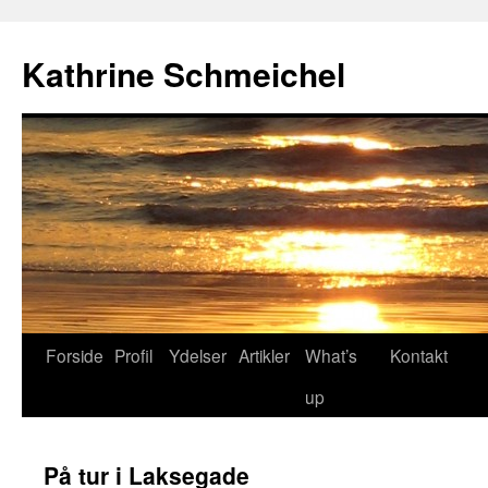
Hop
til
Kathrine Schmeichel
indhold
Forside
Profil
Ydelser
Artikler
What’s
Kontakt
up
På tur i Laksegade